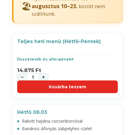
🏖️
augusztus 10–23.
között nem
szállítunk.
Teljes heti menü (Hétfő-Péntek)
Összetevők és allergének
14.875 Ft
−
+
Kosárba teszem
Hétfő 08.03
Rakott hajdina csicseriborsóval
Banános-áfonyás zabpelyhes szelet