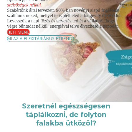
Egyeb
szélsőségek nélkül.
Szakértőnk által tervezett, 90%-ban növényi alapú fogásokat
szállítunk neked, mellyel te is átélheted a longevity életmódot.
Levesszük a napi főzés és tervezés terhét a válladról, hogy
végre bűntudat nélkül, energiával telve élvezhesd a napodat.
HETI MENÜ
MI AZ A FLEXITÁRIÁNUS ÉTREND?
Szeretnél egészségesen
táplálkozni, de folyton
falakba ütközöl?