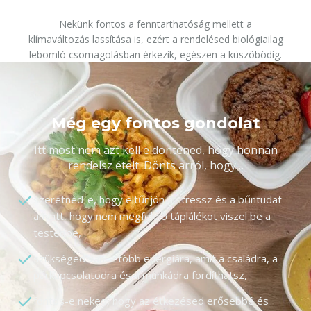
Nekünk fontos a fenntarthatóság mellett a
klímaváltozás lassítása is, ezért a rendelésed biológiailag
lebomló csomagolásban érkezik, egészen a küszöbödig.
Még egy fontos gondolat
Itt most nem azt kell eldöntened, hogy honnan
rendelsz ételt. Dönts arról, hogy…
szeretnéd-e, hogy eltűnjön a stressz és a bűntudat
amiatt, hogy nem megfelelő táplálékot viszel be a
testedbe,
szükséged van-e több energiára, amit a családra, a
párkapcsolatodra és a munkádra fordíthatsz,
fontos-e neked, hogy az étkezésed erősebbé és