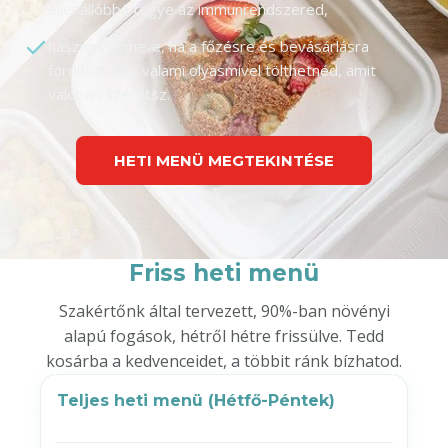
ellenállóbbá tegye az immunrendszered,
hasznos lenne-e, ha a főzésre és bevásárlásra
fordított időt valami olyasmivel tölthetnéd, amit
valóban szeretsz.
HETI MENÜ MEGTEKINTÉSE
Friss heti menü
Szakértőnk által tervezett, 90%-ban növényi
alapú fogások, hétről hétre frissülve. Tedd
kosárba a kedvenceidet, a többit ránk bízhatod.
Teljes heti menü (Hétfő-Péntek)