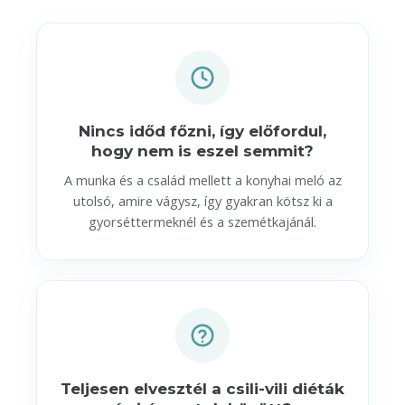
Nincs időd főzni, így előfordul,
hogy nem is eszel semmit?
A munka és a család mellett a konyhai meló az
utolsó, amire vágysz, így gyakran kötsz ki a
gyorséttermeknél és a szemétkajánál.
Teljesen elvesztél a csili-vili diéták