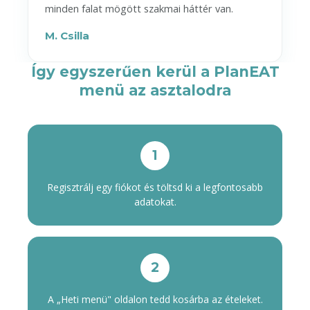
minden falat mögött szakmai háttér van.
M. Csilla
Így egyszerűen kerül a PlanEAT
menü az asztalodra
1
Regisztrálj egy fiókot és töltsd ki a legfontosabb
adatokat.
2
A „Heti menü" oldalon tedd kosárba az ételeket.