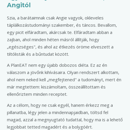
Angitól
Szia, a barátaimnak csak Angie vagyok, okleveles
táplálkozástudományi szakember, és táncos. Bevallom,
egy picit elfáradtam, akárcsak te. Elfáradtam abban a
zajban, ahol minden héten másról állítják, hogy
„egészséges", és ahol az étkezés öröme elveszett a
tiltólisták és a bűntudat között.
A PlanEAT nem egy újabb dobozos diéta. Ez az én
válaszom a jövőnk kihívásaira. Olyan rendszert alkottam,
ahol nem neked kell „megfejtened" a tudományt, mert én
már megtettem: kiszámoltam, összeállítottam és
ellenőriztem minden receptet.
Az a célom, hogy ne csak egyél, hanem érkezz meg a
pillanatba, légy jelen a mindennapjaidban, töltsd fel
magad, azzal a megnyugtató tudattal, hogy ma is a lehető
legjobbat tetted magadért és a bolygóért.