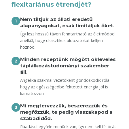
flexitariánus étrendjét?
Nem tiltjuk az állati eredetű
1
alapanyagokat, csak limitáljuk őket.
Így lesz hosszú távon fenntartható az életmódod
anélkül, hogy drasztikus áldozatokat kelljen
hoznod.
Minden receptünk mögött okleveles
2
táplálkozástudományi szakember
áll.
Angelika szakmai vezetőként gondoskodik róla,
hogy az egészségedbe fektetett energia jól is
kamatozzon.
Mi megtervezzük, beszerezzük és
3
megfőzzük, te pedig visszakapod a
szabadidőd.
Ráadásul egyféle menünk van, így nem kell fél órát