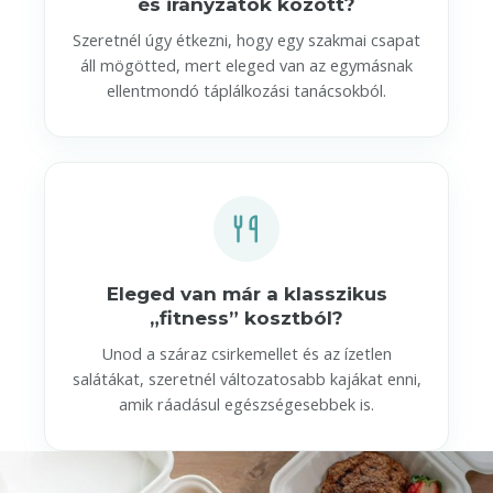
és irányzatok között?
Szeretnél úgy étkezni, hogy egy szakmai csapat
áll mögötted, mert eleged van az egymásnak
ellentmondó táplálkozási tanácsokból.
Eleged van már a klasszikus
„fitness” kosztból?
Unod a száraz csirkemellet és az ízetlen
salátákat, szeretnél változatosabb kajákat enni,
amik ráadásul egészségesebbek is.