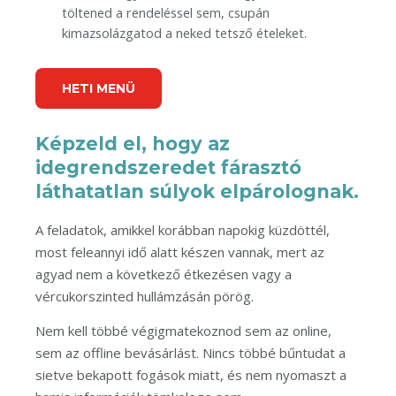
töltened a rendeléssel sem, csupán
kimazsolázgatod a neked tetsző ételeket.
HETI MENÜ
Képzeld el, hogy az
idegrendszeredet fárasztó
láthatatlan súlyok elpárolognak.
A feladatok, amikkel korábban napokig küzdöttél,
most feleannyi idő alatt készen vannak, mert az
agyad nem a következő étkezésen vagy a
vércukorszinted hullámzásán pörög.
Nem kell többé végigmatekoznod sem az online,
sem az offline bevásárlást. Nincs többé bűntudat a
sietve bekapott fogások miatt, és nem nyomaszt a