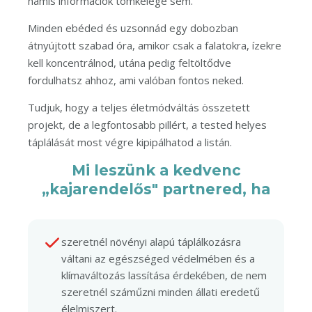
hamis információk tömkelege sem.
Minden ebéded és uzsonnád egy dobozban
átnyújtott szabad óra, amikor csak a falatokra, ízekre
kell koncentrálnod, utána pedig feltöltődve
fordulhatsz ahhoz, ami valóban fontos neked.
Tudjuk, hogy a teljes életmódváltás összetett
projekt, de a legfontosabb pillért, a tested helyes
táplálását most végre kipipálhatod a listán.
Mi leszünk a kedvenc
„kajarendelős" partnered, ha
szeretnél növényi alapú táplálkozásra
váltani az egészséged védelmében és a
klímaváltozás lassítása érdekében, de nem
szeretnél száműzni minden állati eredetű
élelmiszert.