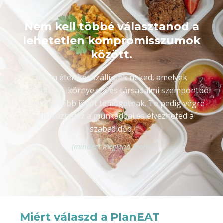
Nem kell többé választanod a
lehetetlen kompromisszumok
között.
Olyan ételeket szállítunk neked, amelyek
egészségügyi, környezeti és társadalmi szempontból
is egy élhetőbb jövőt támogatnak. Te pedig végre
foglalkozhatsz a munkáddal és élvezheted a
szabadidőd.
(mindezt meglepő áron.)
Miért válaszd a PlanEAT